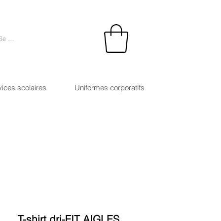
Se connecter
vices scolaires
Uniformes corporatifs
T-shirt dri-FIT AIGLES