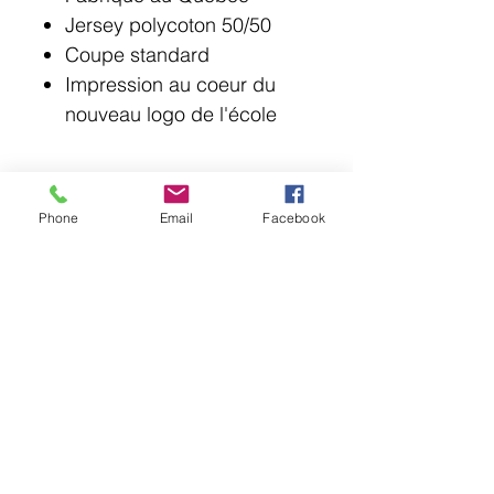
Jersey polycoton 50/50
Coupe standard
Impression au coeur du
nouveau logo de l'école
Phone
Email
Facebook
© 2018 Point Lotus.
144 rue Laurier, Saint-Jean-sur-Richelieu J3B
6G8
QC CAN
uniformes@pointlotus.com
T /
450-359-8111
C /
514-795-1210