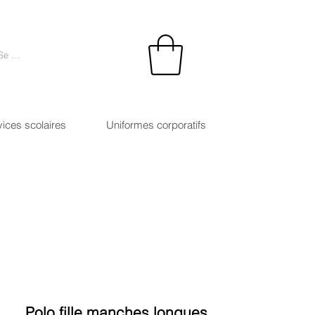
Se connecter
vices scolaires
Uniformes corporatifs
Polo fille manches longues