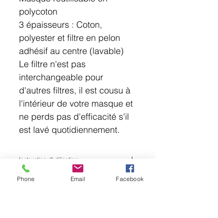
polycoton
3 épaisseurs : Coton,
polyester et filtre en pelon
adhésif au centre (lavable)
Le filtre n'est pas
interchangeable pour
d'autres filtres, il est cousu à
l'intérieur de votre masque et
ne perds pas d'efficacité s'il
est lavé quotidiennement.
Instruction d'utilisation
Laver à l'eau tiède, ne pas sécher par
Phone
Email
Facebook
culbutage.
Ne pas utiliser d'agents de blanchiment.
Laver le masque au moins une fois par jour.