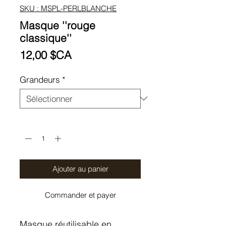
SKU : MSPL-PERLBLANCHE
Masque ''rouge
classique''
Prix
12,00 $CA
Grandeurs
*
Quantité
*
Ajouter au panier
Commander et payer
Masque réutilisable en