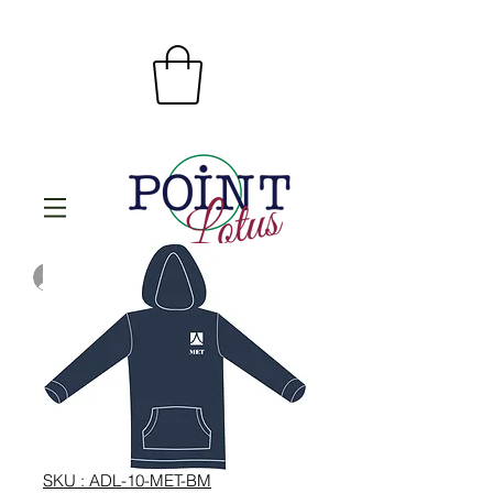
Se connecter
SKU : ADL-10-MET-BM