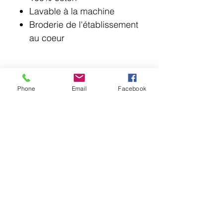
Lavable à la machine
Broderie de l'établissement
au coeur
Phone
Email
Facebook
© 2018 Point Lotus.
144 rue Laurier, Saint-Jean-sur-Richelieu J3B
6G8
QC CAN
uniformes@pointlotus.com
T /
450-359-8111
C /
514-795-1210