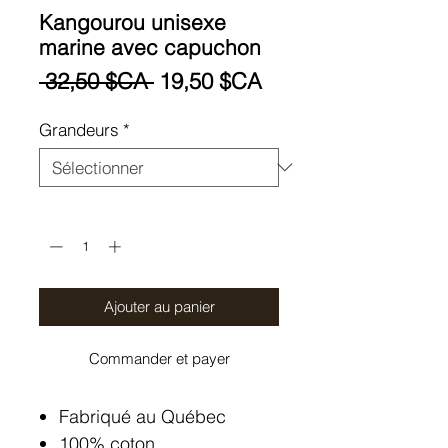
Kangourou unisexe
marine avec capuchon
Prix
Prix
 32,50 $CA 
19,50 $CA
original
promotionnel
Grandeurs
*
Quantité
*
Ajouter au panier
Commander et payer
Fabriqué au Québec
100% coton