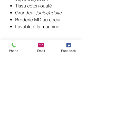
Tissu coton-ouaté
Grandeur
junior/adulte
Broderie MD au coeur
Lavable à la machine
Phone
Email
Facebook
© 2018 Point Lotus.
144 rue Laurier, Saint-Jean-sur-Richelieu J3B
6G8
QC CAN
uniformes@pointlotus.com
T /
450-359-8111
C /
514-795-1210