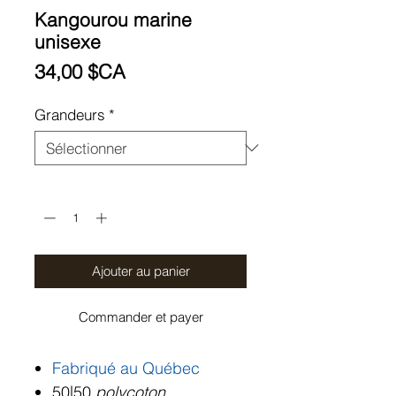
Kangourou marine
unisexe
Prix
34,00 $CA
Grandeurs
*
Quantité
*
Ajouter au panier
Commander et payer
Fabriqué au Québec
50|50
polycoton