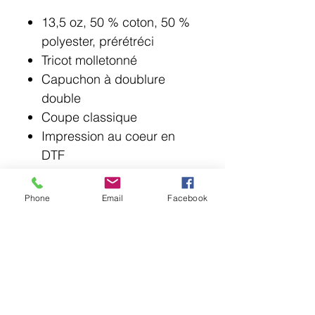
13,5 oz, 50 % coton, 50 %
polyester, prérétréci
Tricot molletonné
Capuchon à doublure
double
Coupe classique
Impression au coeur en
DTF
Phone
Email
Facebook
© 2018 Point Lotus.
144 rue Laurier, Saint-Jean-sur-Richelieu J3B
6G8
QC CAN
uniformes@pointlotus.com
T /
450-359-8111
C /
514-795-1210