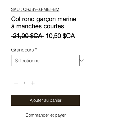
SKU : CRJSY-03-MET-BM
Col rond garçon marine
à manches courtes
Prix
Prix
 21,00 $CA 
10,50 $CA
original
promotionnel
Grandeurs
*
Quantité
*
Ajouter au panier
Commander et payer