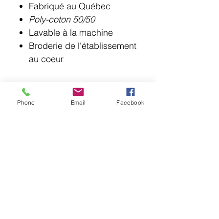
Fabriqué au Québec
Poly-coton 50/50
Lavable à la machine
Broderie de l'établissement
au coeur
Phone
Email
Facebook
© 2018 Point Lotus.
144 rue Laurier, Saint-Jean-sur-Richelieu J3B
6G8
QC CAN
uniformes@pointlotus.com
T /
450-359-8111
C /
514-795-1210