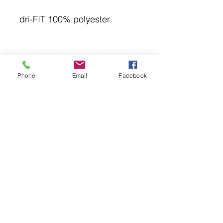
dri-FIT 100% polyester
Phone
Email
Facebook
© 2018 Point Lotus.
144 rue Laurier, Saint-Jean-sur-Richelieu J3B
6G8
QC CAN
uniformes@pointlotus.com
T /
450-359-8111
C /
514-795-1210