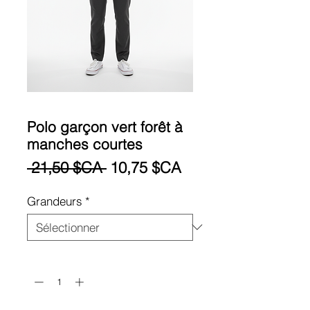
Polo garçon vert forêt à
manches courtes
Prix
Prix
 21,50 $CA 
10,75 $CA
original
promotionnel
Grandeurs
*
Quantité
*