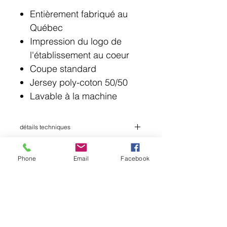
Entièrement fabriqué au
Québec
Impression du logo de
l'établissement au coeur
Coupe standard
Jersey poly-coton 50/50
Lavable à la machine
détails techniques
Lavable à l'eau froide
Sécher à plat afin d'augmenter la durée
Phone
Email
Facebook
de vie
© 2018 Point Lotus.
144 rue Laurier, Saint-Jean-sur-Richelieu J3B
6G8
QC CAN
uniformes@pointlotus.com