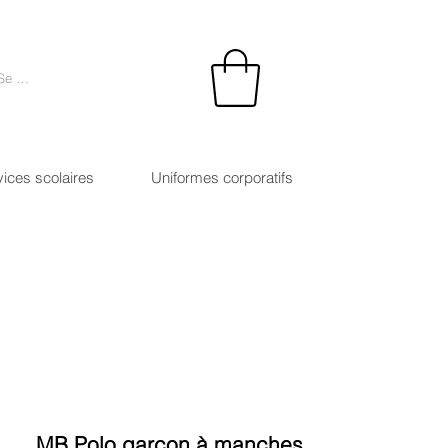
Se connecter
vices scolaires
Uniformes corporatifs
MB Polo garçon à manches