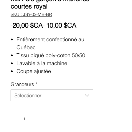
courtes royal
SKU : JSY-03-MB-BR
Prix
Prix
 20,00 $CA 
10,00 $CA
original
promotionnel
Entièrement confectionné au
Québec
Tissu piqué poly-coton 50/50
Lavable à la machine
Coupe ajustée
Grandeurs
*
Sélectionner
Quantité
*