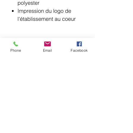
polyester
Impression du logo de
l'établissement au coeur
Phone
Email
Facebook
© 2018 Point Lotus.
144 rue Laurier, Saint-Jean-sur-Richelieu J3B
6G8
QC CAN
uniformes@pointlotus.com
T /
450-359-8111
C /
514-795-1210