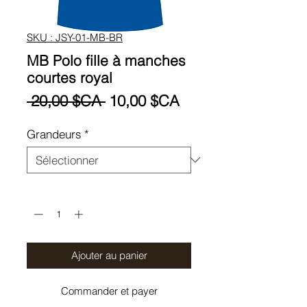
SKU : JSY-01-MB-BR
MB Polo fille à manches
courtes royal
Prix
Prix
 20,00 $CA 
10,00 $CA
original
promotionnel
Grandeurs
*
Quantité
*
Ajouter au panier
Commander et payer