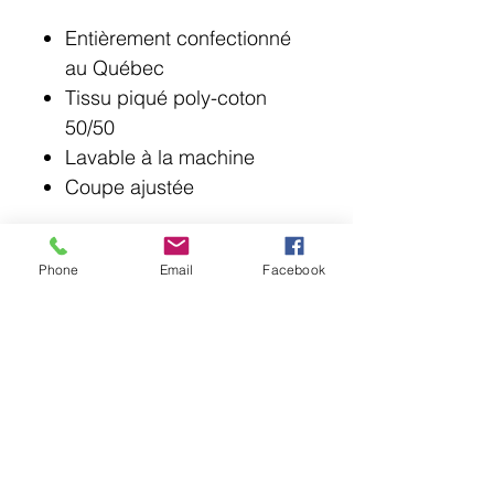
Entièrement confectionné
au Québec
Tissu piqué poly-coton
50/50
Lavable à la machine
Coupe ajustée
Phone
Email
Facebook
© 2018 Point Lotus.
144 rue Laurier, Saint-Jean-sur-Richelieu J3B
6G8
QC CAN
uniformes@pointlotus.com
T /
450-359-8111
C /
514-795-1210