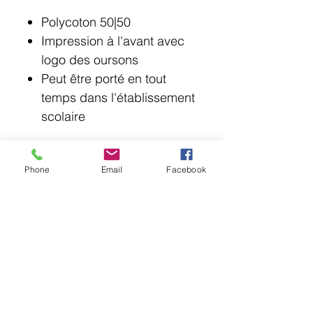
Polycoton 50|50
Impression à l'avant avec
logo des oursons
Peut être porté en tout
temps dans l'établissement
scolaire
Phone
Email
Facebook
© 2018 Point Lotus.
144 rue Laurier, Saint-Jean-sur-Richelieu J3B
6G8
QC CAN
uniformes@pointlotus.com
T /
450-359-8111
C /
514-795-1210